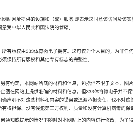
本网站网址提供的设施和（或）服务,即表示您同意该访问及该实
同意受中华人民共和国法院的管辖。
，所有版权由333体育微电子拥有。您可仅为个人目的，为非任
必须保持所有版权和其他专有标志的完整性。
他方另有约定，本网站所载的材料和信息，包括但不限于文本、图
子企图在网站上提供准确的材料和信息，但333体育微电子并不
明确声明不对这些材料和内容的错误或遗漏承担责任，也不对这
所有权担保、没有侵犯第三方权利、质量和没有计算机病毒的保
有任何通知或提示的情况下随时对本网站上的内容进行修改，为了