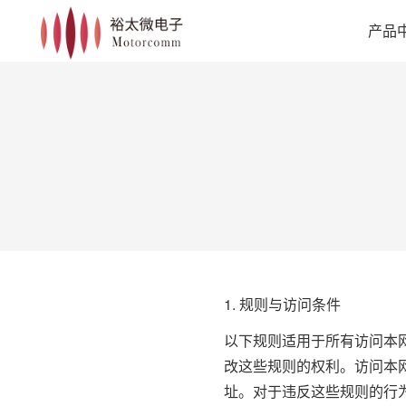
产品
1. 规则与访问条件
以下规则适用于所有访问本网
改这些规则的权利。访问本网
址。对于违反这些规则的行为